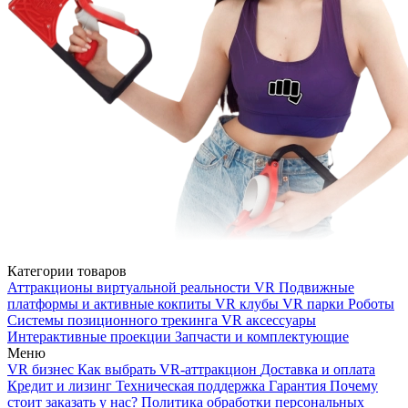
Категории товаров
Аттракционы виртуальной реальности VR
Подвижные
платформы и активные кокпиты
VR клубы
VR парки
Роботы
Системы позиционного трекинга
VR аксессуары
Интерактивные проекции
Запчасти и комплектующие
Меню
VR бизнес
Как выбрать VR-аттракцион
Доставка и оплата
Кредит и лизинг
Техническая поддержка
Гарантия
Почему
стоит заказать у нас?
Политика обработки персональных