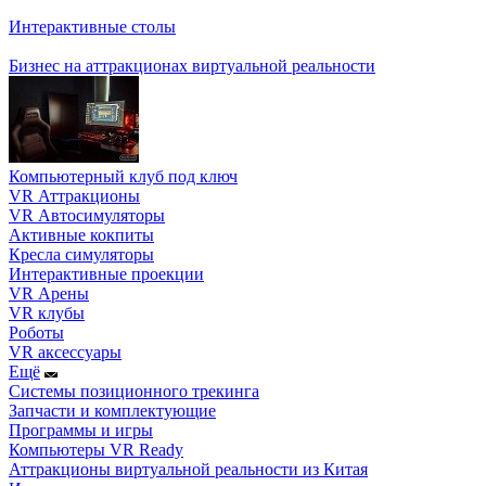
Интерактивные столы
Бизнес на аттракционах виртуальной реальности
Компьютерный клуб под ключ
VR Аттракционы
VR Автосимуляторы
Активные кокпиты
Кресла симуляторы
Интерактивные проекции
VR Арены
VR клубы
Роботы
VR аксессуары
Ещё
Системы позиционного трекинга
Запчасти и комплектующие
Программы и игры
Компьютеры VR Ready
Аттракционы виртуальной реальности из Китая