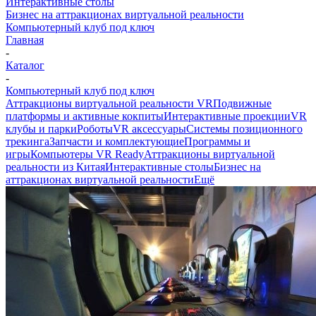
Интерактивные столы
Бизнес на аттракционах виртуальной реальности
Компьютерный клуб под ключ
Главная
-
Каталог
-
Компьютерный клуб под ключ
Аттракционы виртуальной реальности VR
Подвижные
платформы и активные кокпиты
Интерактивные проекции
VR
клубы и парки
Роботы
VR аксессуары
Системы позиционного
трекинга
Запчасти и комплектующие
Программы и
игры
Компьютеры VR Ready
Аттракционы виртуальной
реальности из Китая
Интерактивные столы
Бизнес на
аттракционах виртуальной реальности
Ещё