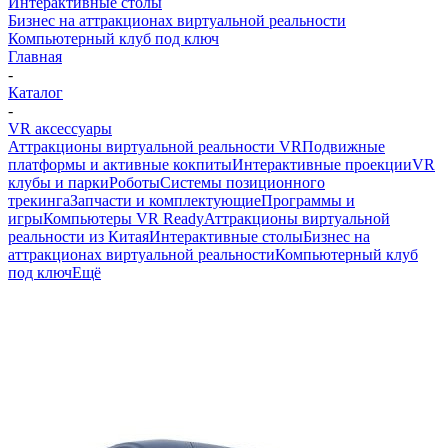
Интерактивные столы
Бизнес на аттракционах виртуальной реальности
Компьютерный клуб под ключ
Главная
-
Каталог
-
VR аксессуары
Аттракционы виртуальной реальности VR
Подвижные
платформы и активные кокпиты
Интерактивные проекции
VR
клубы и парки
Роботы
Системы позиционного
трекинга
Запчасти и комплектующие
Программы и
игры
Компьютеры VR Ready
Аттракционы виртуальной
реальности из Китая
Интерактивные столы
Бизнес на
аттракционах виртуальной реальности
Компьютерный клуб
под ключ
Ещё