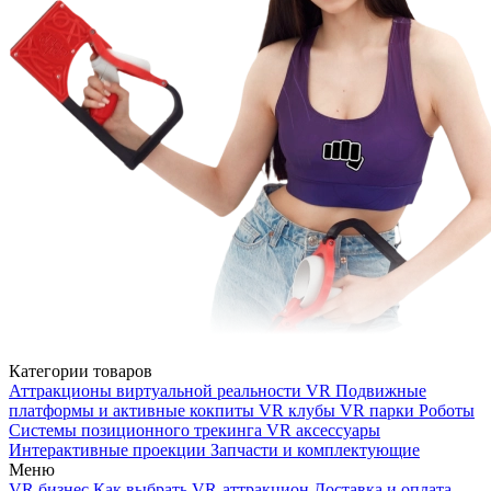
Категории товаров
Аттракционы виртуальной реальности VR
Подвижные
платформы и активные кокпиты
VR клубы
VR парки
Роботы
Системы позиционного трекинга
VR аксессуары
Интерактивные проекции
Запчасти и комплектующие
Меню
VR бизнес
Как выбрать VR-аттракцион
Доставка и оплата