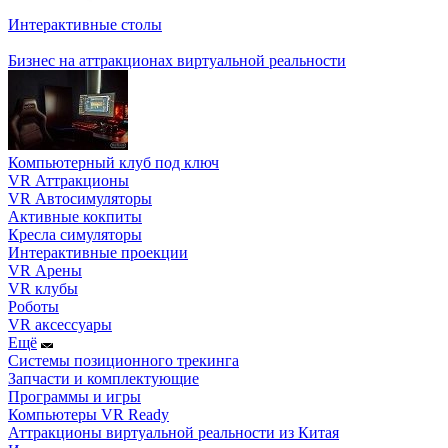
Интерактивные столы
Бизнес на аттракционах виртуальной реальности
Компьютерный клуб под ключ
VR Аттракционы
VR Автосимуляторы
Активные кокпиты
Кресла симуляторы
Интерактивные проекции
VR Арены
VR клубы
Роботы
VR аксессуары
Ещё
Системы позиционного трекинга
Запчасти и комплектующие
Программы и игры
Компьютеры VR Ready
Аттракционы виртуальной реальности из Китая