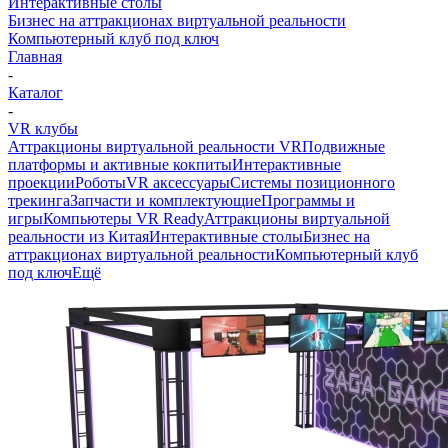
Интерактивные столы
Бизнес на аттракционах виртуальной реальности
Компьютерный клуб под ключ
Главная
-
Каталог
-
VR клубы
Аттракционы виртуальной реальности VR
Подвижные
платформы и активные кокпиты
Интерактивные
проекции
Роботы
VR аксессуары
Системы позиционного
трекинга
Запчасти и комплектующие
Программы и
игры
Компьютеры VR Ready
Аттракционы виртуальной
реальности из Китая
Интерактивные столы
Бизнес на
аттракционах виртуальной реальности
Компьютерный клуб
под ключ
Ещё