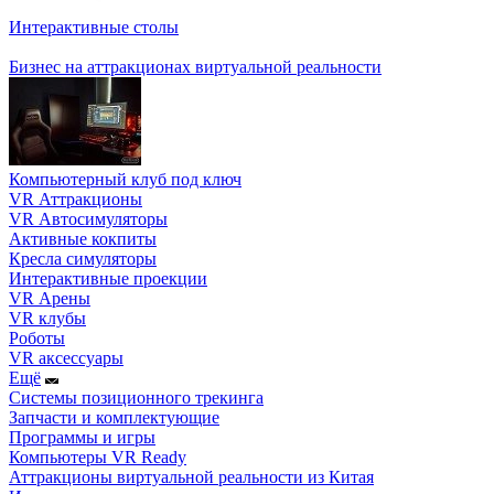
Интерактивные столы
Бизнес на аттракционах виртуальной реальности
Компьютерный клуб под ключ
VR Аттракционы
VR Автосимуляторы
Активные кокпиты
Кресла симуляторы
Интерактивные проекции
VR Арены
VR клубы
Роботы
VR аксессуары
Ещё
Системы позиционного трекинга
Запчасти и комплектующие
Программы и игры
Компьютеры VR Ready
Аттракционы виртуальной реальности из Китая