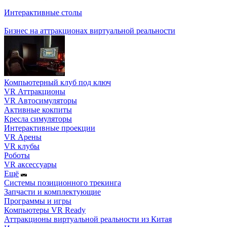
Интерактивные столы
Бизнес на аттракционах виртуальной реальности
Компьютерный клуб под ключ
VR Аттракционы
VR Автосимуляторы
Активные кокпиты
Кресла симуляторы
Интерактивные проекции
VR Арены
VR клубы
Роботы
VR аксессуары
Ещё
Системы позиционного трекинга
Запчасти и комплектующие
Программы и игры
Компьютеры VR Ready
Аттракционы виртуальной реальности из Китая