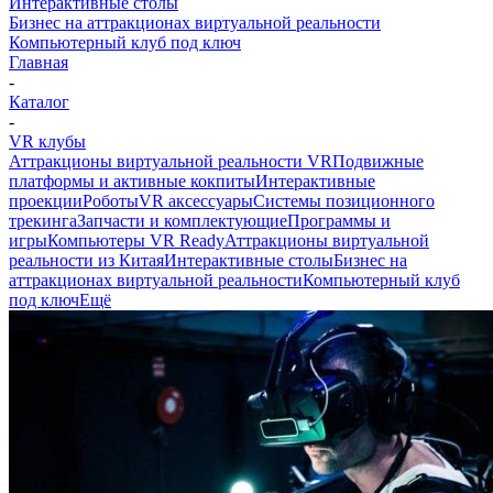
Интерактивные столы
Бизнес на аттракционах виртуальной реальности
Компьютерный клуб под ключ
Главная
-
Каталог
-
VR клубы
Аттракционы виртуальной реальности VR
Подвижные
платформы и активные кокпиты
Интерактивные
проекции
Роботы
VR аксессуары
Системы позиционного
трекинга
Запчасти и комплектующие
Программы и
игры
Компьютеры VR Ready
Аттракционы виртуальной
реальности из Китая
Интерактивные столы
Бизнес на
аттракционах виртуальной реальности
Компьютерный клуб
под ключ
Ещё